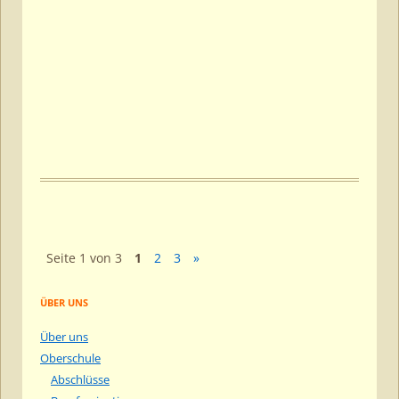
Beitragsnavigation
Seite 1 von 3
1
2
3
»
ÜBER UNS
Über uns
Oberschule
Abschlüsse