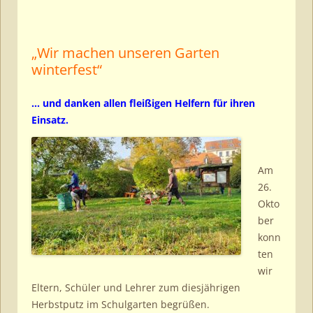
„Wir machen unseren Garten
winterfest“
… und danken allen fleißigen Helfern für ihren
Einsatz.
Am
26.
Okto
ber
konn
ten
wir
Eltern, Schüler und Lehrer zum diesjährigen
Herbstputz im Schulgarten begrüßen.