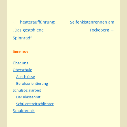
Beitragsnavigation
←
Theateraufführung:
Seifenkistenrennen am
„Das gestohlene
Fockeberg
→
Spinnrad“
ÜBER UNS
Über uns
Oberschule
Abschlüsse
Berufsorientierung
Schulsozialarbeit
Der Klassenrat
Schülerstreitschlichter
Schulchronik