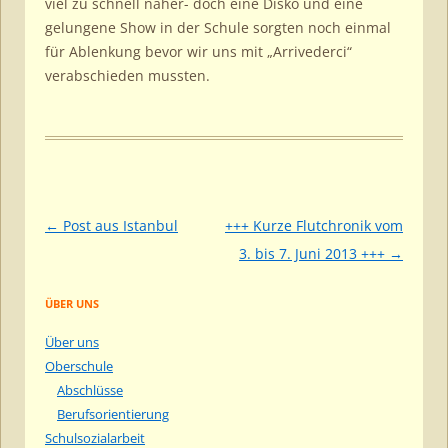
viel zu schnell näher- doch eine Disko und eine
gelungene Show in der Schule sorgten noch einmal
für Ablenkung bevor wir uns mit „Arrivederci“
verabschieden mussten.
Beitragsnavigation
←
Post aus Istanbul
+++ Kurze Flutchronik vom
3. bis 7. Juni 2013 +++
→
ÜBER UNS
Über uns
Oberschule
Abschlüsse
Berufsorientierung
Schulsozialarbeit